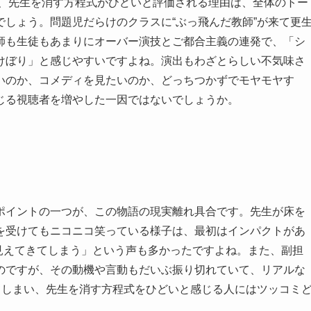
、先生を消す方程式がひどいと評価される理由は、全体のトー
しょう。問題児だらけのクラスに“ぶっ飛んだ教師”が来て更
師も生徒もあまりにオーバー演技とご都合主義の連発で、「シ
けぼり」と感じやすいですよね。演出もわざとらしい不気味さ
いのか、コメディを見たいのか、どっちつかずでモヤモヤす
じる視聴者を増やした一因ではないでしょうか。
ポイントの一つが、この物語の現実離れ具合です。先生が床を
を受けてもニコニコ笑っている様子は、最初はインパクトがあ
見えてきてしまう」という声も多かったですよね。また、副担
のですが、その動機や言動もだいぶ振り切れていて、リアルな
てしまい、先生を消す方程式をひどいと感じる人にはツッコミ