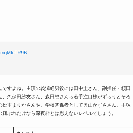
m/AmqMIeTR9B
んですよね。主演の義澤経男役には田中圭さん、副担任・頼田
ん、久保田紗友さん、森田想さんら若手注目株がずらりとそろ
の松本まりかさんや、学校関係者として奥山かずささん、手塚
の顔ぶれだけなら深夜枠とは思えないレベルでしょう。