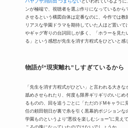
ハヤブサ消防団 つまらない
といわれているように
ンが極端で、視聴者を選ぶ作りになっているからで
させるという構図自体は定番なのに、今作では教
リアスな学園ドラマを期待していた人ほど置いて
やギャグ寄りの台詞回しが多く、「ホラーを見た
る」という感想が先生を消す方程式をひどいと感
物語が“現実離れ”しすぎているから
「先生を消す方程式がひどい」と言われる大きな
舐めさせられたり、何度も限界ギリギリのいじめ
るものの、回を追うごとに「ただのドMキャラに
任の頼田朝日が裏で糸を引く黒幕的ポジションな
学園ものというより“悪役を楽しむショー”に見え
ころの塊になっていたのではないでしょうか。