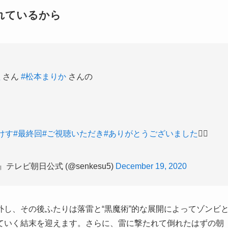
れているから
圭
さん
#松本まりか
さんの
けす
#最終回
#ご視聴いただき
#ありがとうございました
🧟‍♂️
ビ朝日公式 (@senkesu5)
December 19, 2020
し、その後ふたりは落雷と“黒魔術”的な展開によってゾンビ
ていく結末を迎えます。さらに、雷に撃たれて倒れたはずの朝