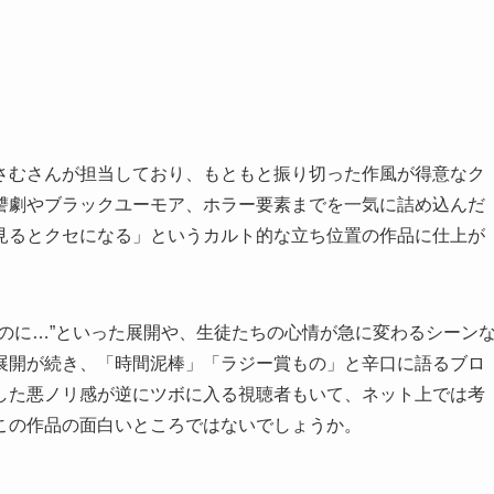
さむさんが担当しており、もともと振り切った作風が得意なク
讐劇やブラックユーモア、ホラー要素までを一気に詰め込んだ
見るとクセになる」というカルト的な立ち位置の作品に仕上が
のに…”といった展開や、生徒たちの心情が急に変わるシーン
展開が続き、「時間泥棒」「ラジー賞もの」と辛口に語るブロ
した悪ノリ感が逆にツボに入る視聴者もいて、ネット上では考
この作品の面白いところではないでしょうか。