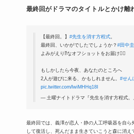
最終回がドラマのタイトルとかけ離
【最終回。】
#先生を消す方程式
。
最終回、いかがでしたでしょうか？
#田中
よみがえり⁉️なオフショットをお届け🧟‍♂️
もしかしたら今夜、あなたのところへ
2人が遊びに来る、かもしれません。
#せん
pic.twitter.com/lwiMHHq18I
— 土曜ナイトドラマ『先生を消す方程式。』テレ
最終回では、義澤が恋人・静の人工呼吸器を自ら外
して復活し、死んだまま生きていこうと森に消え