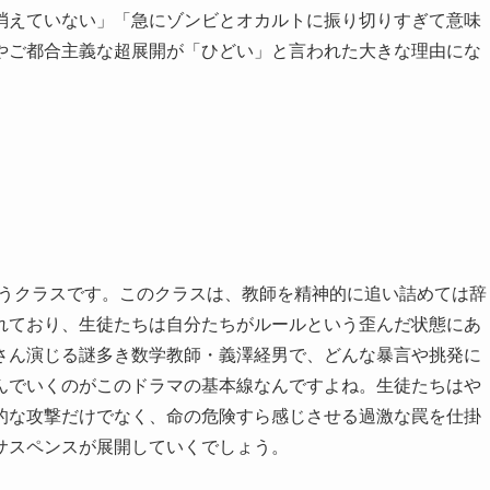
消えていない」「急にゾンビとオカルトに振り切りすぎて意味
やご都合主義な超展開が「ひどい」と言われた大きな理由にな
いうクラスです。このクラスは、教師を精神的に追い詰めては辞
れており、生徒たちは自分たちがルールという歪んだ状態にあ
さん演じる謎多き数学教師・義澤経男で、どんな暴言や挑発に
んでいくのがこのドラマの基本線なんですよね。生徒たちはや
的な攻撃だけでなく、命の危険すら感じさせる過激な罠を仕掛
サスペンスが展開していくでしょう。