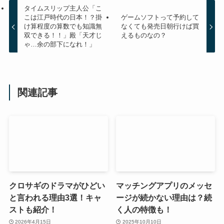
タイムスリップ主人公「こ
こは江戸時代の日本！？掛
ゲームソフトって予約して
け算程度の算数でも知識無
なくても発売日朝行けば買
双できる！！」殿「天才じ
えるものなの？
ゃ…余の部下になれ！」
関連記事
クロサギのドラマがひどい
マッチングアプリのメッセ
と言われる理由3選！キャ
ージが続かない理由は？続
ストも紹介！
く人の特徴も！
2026年4月15日
2025年10月10日