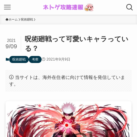
ホーム
呪術廻戦
呪術廻戦って可愛いキャラってい
2021
9/09
る？
2021年9月9日
呪術廻戦
考察
当サイトは、海外在住者に向けて情報を発信していま
す。