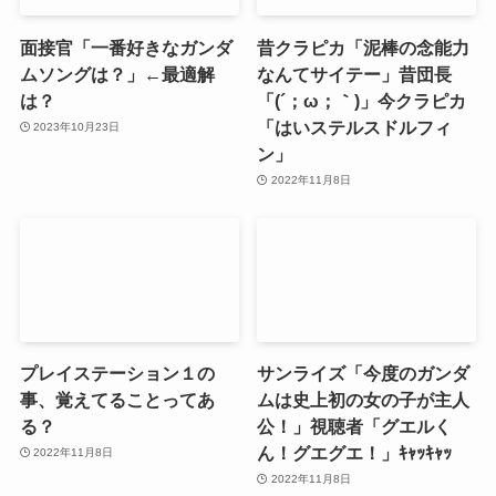
面接官「一番好きなガンダ
昔クラピカ「泥棒の念能力
ムソングは？」←最適解
なんてサイテー」昔団長
は？
「(´；ω；｀)」今クラピカ
「はいステルスドルフィ
2023年10月23日
ン」
2022年11月8日
プレイステーション１の
サンライズ「今度のガンダ
事、覚えてることってあ
ムは史上初の女の子が主人
る？
公！」視聴者「グエルく
ん！グエグエ！」ｷｬｯｷｬｯ
2022年11月8日
2022年11月8日