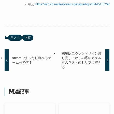
引用元:
https://mi.5ch.net/test/read.cgi/news4vip/1644515729/
ラノベ
考察
劇場版エヴァンゲリオン流
steamでまったり遊べるゲ
し見してからの序のカヲル
ームって何？
君のラストのセリフに震え
る
関連記事