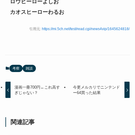
ロウヒーローよしお
カオスヒーローわるお
引用元:
https://mi.5ch.net/test/read.cgi/news4vip/1645624818/
考察
雑談
漫画一冊700円←これ高す
今更メルカリでニンテンド
ぎじゃない？
ー64買った結果
関連記事