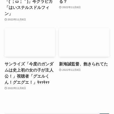
「(´；ω；｀)」今クラピカ
る？
「はいステルスドルフィ
2022年11月8日
ン」
2022年11月8日
サンライズ「今度のガンダ
新海誠監督、飽きられてた
ムは史上初の女の子が主人
2022年11月8日
公！」視聴者「グエルく
ん！グエグエ！」ｷｬｯｷｬｯ
2022年11月8日