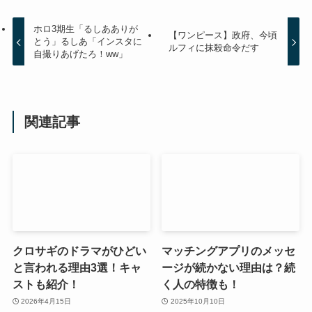
ホロ3期生「るしあありが
【ワンピース】政府、今頃
とう」るしあ「インスタに
ルフィに抹殺命令だす
自撮りあげたろ！ww」
関連記事
クロサギのドラマがひどい
マッチングアプリのメッセ
と言われる理由3選！キャ
ージが続かない理由は？続
ストも紹介！
く人の特徴も！
2026年4月15日
2025年10月10日