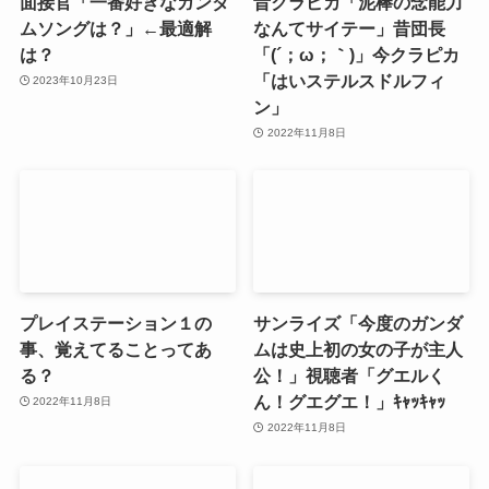
面接官「一番好きなガンダ
昔クラピカ「泥棒の念能力
ムソングは？」←最適解
なんてサイテー」昔団長
は？
「(´；ω；｀)」今クラピカ
「はいステルスドルフィ
2023年10月23日
ン」
2022年11月8日
プレイステーション１の
サンライズ「今度のガンダ
事、覚えてることってあ
ムは史上初の女の子が主人
る？
公！」視聴者「グエルく
ん！グエグエ！」ｷｬｯｷｬｯ
2022年11月8日
2022年11月8日