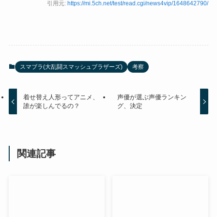
引用元:
https://mi.5ch.net/test/read.cgi/news4vip/1648642790/
スマブラ(大乱闘スマッシュブラザーズ)
考察
着せ替え人形ってアニメ、
声優が選ぶ声優ランキン
誰が楽しんでるの？
グ、決定
関連記事