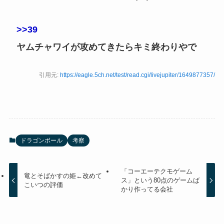
>>39
ヤムチャワイが攻めてきたらキミ終わりやで
引用元:
https://eagle.5ch.net/test/read.cgi/livejupiter/1649877357/
ドラゴンボール
考察
「コーエーテクモゲーム
竜とそばかすの姫←改めて
ス」という80点のゲームば
こいつの評価
かり作ってる会社