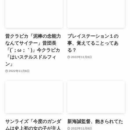
昔クラピカ「泥棒の念能力
プレイステーション１の
なんてサイテー」昔団長
事、覚えてることってあ
「(´；ω；｀)」今クラピカ
る？
「はいステルスドルフィ
2022年11月8日
ン」
2022年11月8日
サンライズ「今度のガンダ
新海誠監督、飽きられてた
ムは史上初の女の子が主人
2022年11月8日