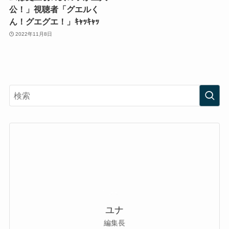
公！」視聴者「グエルく
ん！グエグエ！」ｷｬｯｷｬｯ
2022年11月8日
ユナ
編集長