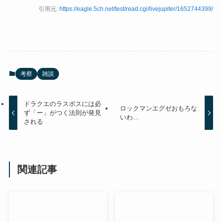
引用元:
https://eagle.5ch.net/test/read.cgi/livejupiter/1652744399/
考察
雑談
ドラクエのラスボスには必
ロックマンエグゼおもろな
ず「ー」がつく法則が発見
いわ…
される
関連記事