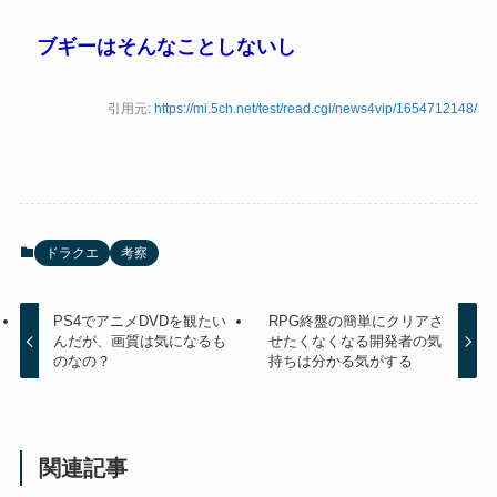
ブギーはそんなことしないし
引用元:
https://mi.5ch.net/test/read.cgi/news4vip/1654712148/
ドラクエ
考察
PS4でアニメDVDを観たい
RPG終盤の簡単にクリアさ
んだが、画質は気になるも
せたくなくなる開発者の気
のなの？
持ちは分かる気がする
関連記事