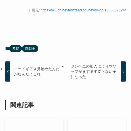
引用元:
https://mi.5ch.net/test/read.cgi/news4vip/1655337124/
考察
遊戯王
ジンベエの加入によりウソ
コードギアス見始めたんだ
ップがますます要らない子
がなんだよこれ
になった
関連記事