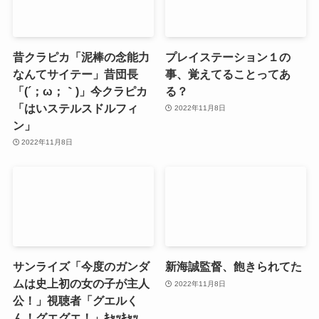
昔クラピカ「泥棒の念能力
プレイステーション１の
なんてサイテー」昔団長
事、覚えてることってあ
「(´；ω；｀)」今クラピカ
る？
「はいステルスドルフィ
2022年11月8日
ン」
2022年11月8日
サンライズ「今度のガンダ
新海誠監督、飽きられてた
ムは史上初の女の子が主人
2022年11月8日
公！」視聴者「グエルく
ん！グエグエ！」ｷｬｯｷｬｯ