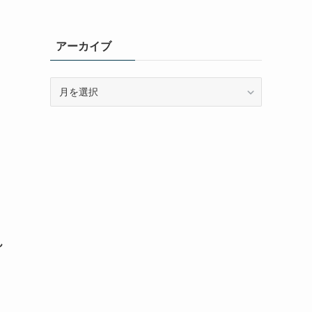
アーカイブ
ア
ー
カ
イ
ブ
ん