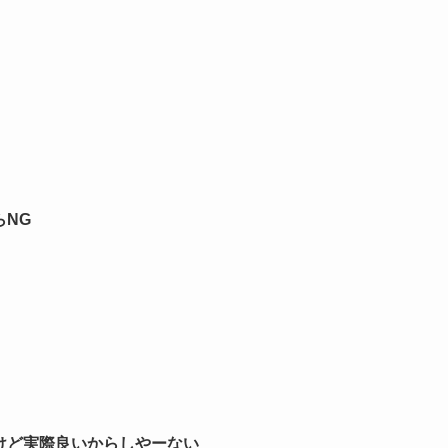
NG
けど実際良いからしやーない