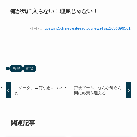
俺が気に入らない！理屈じゃない！
引用元:
https://mi.5ch.net/test/read.cgi/news4vip/1656899561/
考察
雑談
「ジーク」←何が思いつい
声優ブーム、なんか知らん
た
間に終焉を迎える
関連記事