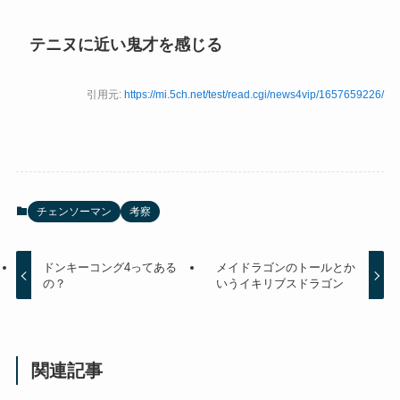
テニヌに近い鬼才を感じる
引用元:
https://mi.5ch.net/test/read.cgi/news4vip/1657659226/
チェンソーマン
考察
ドンキーコング4ってある
メイドラゴンのトールとか
の？
いうイキリブスドラゴン
関連記事