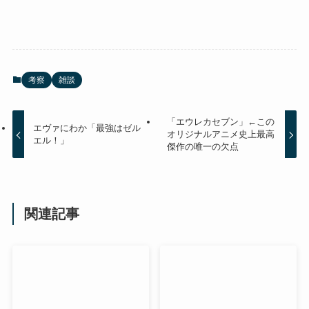
考察
雑談
「エウレカセブン」←この
エヴァにわか「最強はゼル
オリジナルアニメ史上最高
エル！」
傑作の唯一の欠点
関連記事