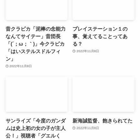
昔クラピカ「泥棒の念能力
プレイステーション１の
なんてサイテー」昔団長
事、覚えてることってあ
「(´；ω；｀)」今クラピカ
る？
「はいステルスドルフィ
2022年11月8日
ン」
2022年11月8日
サンライズ「今度のガンダ
新海誠監督、飽きられてた
ムは史上初の女の子が主人
2022年11月8日
公！」視聴者「グエルく