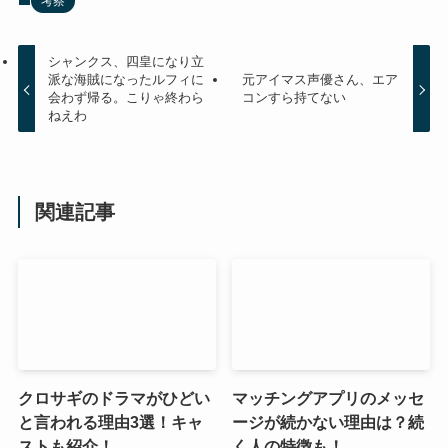
考察
シャンクス、四皇になり立
派な海賊になったルフィに
元アイマス声優さん、エア
会わず帰る。こりゃ終わら
コンすら持てない
ねえわ
関連記事
クロサギのドラマがひどい
マッチングアプリのメッセ
と言われる理由3選！キャ
ージが続かない理由は？続
ストも紹介！
く人の特徴も！