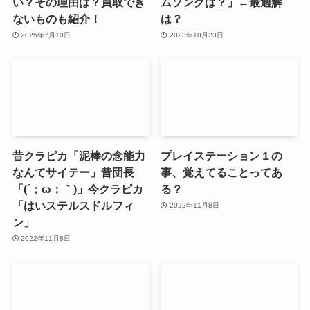
い？その理由は？買取でき
ムソングは？」←最適解
ないものも紹介！
は？
2025年7月10日
2023年10月23日
昔クラピカ「泥棒の念能力
プレイステーション１の
なんてサイテー」昔団長
事、覚えてることってあ
「(´；ω；｀)」今クラピカ
る？
「はいステルスドルフィ
2022年11月8日
ン」
2022年11月8日