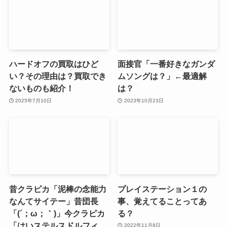
ハードオフの買取はひど
面接官「一番好きなガンダ
い？その理由は？買取でき
ムソングは？」←最適解
ないものも紹介！
は？
2025年7月10日
2023年10月23日
昔クラピカ「泥棒の念能力
プレイステーション１の
なんてサイテー」昔団長
事、覚えてることってあ
「(´；ω；｀)」今クラピカ
る？
「はいステルスドルフィ
2022年11月8日