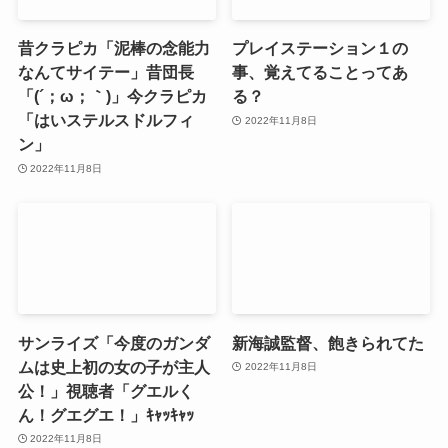
昔クラピカ「泥棒の念能力
プレイステーション１の
なんてサイテー」昔団長
事、覚えてることってあ
「(´；ω；｀)」今クラピカ
る？
「はいステルスドルフィ
2022年11月8日
ン」
2022年11月8日
サンライズ「今度のガンダ
新海誠監督、飽きられてた
ムは史上初の女の子が主人
2022年11月8日
公！」視聴者「グエルく
ん！グエグエ！」ｷｬｯｷｬｯ
2022年11月8日