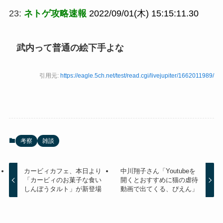
23:
ネトゲ攻略速報
2022/09/01(木) 15:15:11.30
武内って普通の絵下手よな
引用元:
https://eagle.5ch.net/test/read.cgi/livejupiter/1662011989/
考察
雑談
カービィカフェ、本日より
中川翔子さん「Youtubeを
「カービィのお菓子な食い
開くとおすすめに猫の虐待
しんぼうタルト」が新登場
動画で出てくる、ぴえん」