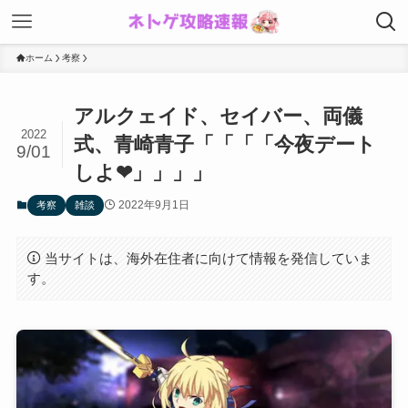
ホーム
考察
アルクェイド、セイバー、両儀
2022
式、青崎青子「「「「今夜デート
9/01
しよ❤」」」」
2022年9月1日
考察
雑談
当サイトは、海外在住者に向けて情報を発信していま
す。