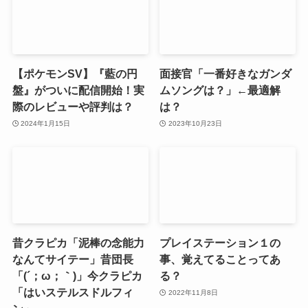
【ポケモンSV】『藍の円
面接官「一番好きなガンダ
盤』がついに配信開始！実
ムソングは？」←最適解
際のレビューや評判は？
は？
2024年1月15日
2023年10月23日
昔クラピカ「泥棒の念能力
プレイステーション１の
なんてサイテー」昔団長
事、覚えてることってあ
「(´；ω；｀)」今クラピカ
る？
「はいステルスドルフィ
2022年11月8日