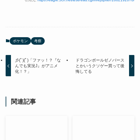
引用元:
https://eagle.5ch.net/test/read.cgi/livejupiter/1662192070/
ポケモン
考察
彡(ﾟ)(ﾟ)「ファッ！？『な
ドラゴンボールゼノバース
んでも実況J』がアニメ
とかいうクソゲー買って後
化！？」
悔してる
関連記事