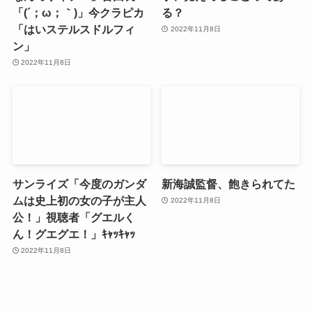
「(´；ω；｀)」今クラピカ
る？
「はいステルスドルフィ
2022年11月8日
ン」
2022年11月8日
サンライズ「今度のガンダ
新海誠監督、飽きられてた
ムは史上初の女の子が主人
2022年11月8日
公！」視聴者「グエルく
ん！グエグエ！」ｷｬｯｷｬｯ
2022年11月8日