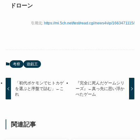
ドローン
引用元:
https://mi.5ch.net/test/read.cgi/news4vip/1663471115/
考察
遊戯王
「初代ポケモンでヒトカゲ
『完全に死んだゲームシリ
を選ぶと序盤で詰む」←こ
ーズ』←真っ先に思い浮か
れ
べたゲーム
関連記事