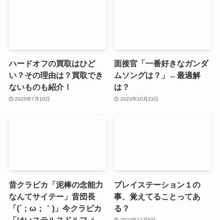
ハードオフの買取はひど
面接官「一番好きなガンダ
い？その理由は？買取でき
ムソングは？」←最適解
ないものも紹介！
は？
2025年7月10日
2023年10月23日
昔クラピカ「泥棒の念能力
プレイステーション１の
なんてサイテー」昔団長
事、覚えてることってあ
「(´；ω；｀)」今クラピカ
る？
「はいステルスドルフィ
2022年11月8日