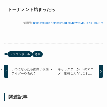
トーナメント始まったら
引用元:
https://mi.5ch.net/test/read.cgi/news4vip/1664170387/
ドラゴンボール
考察
いつになったら面白い仮面
キャラクターがCGのアニ
ライダーやるの？
メ←誰得なんだよこれ…
関連記事