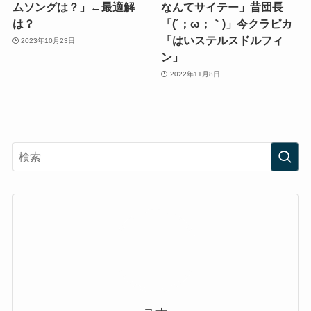
ムソングは？」←最適解
なんてサイテー」昔団長
は？
「(´；ω；｀)」今クラピカ
「はいステルスドルフィ
2023年10月23日
ン」
2022年11月8日