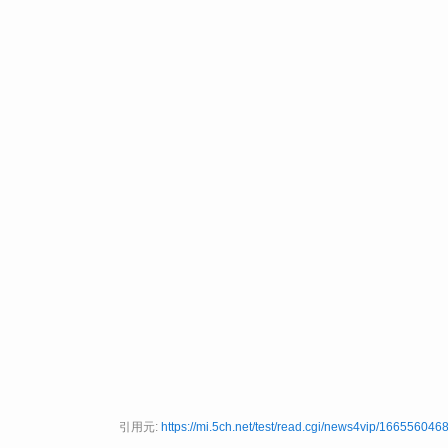
引用元:
https://mi.5ch.net/test/read.cgi/news4vip/1665560468