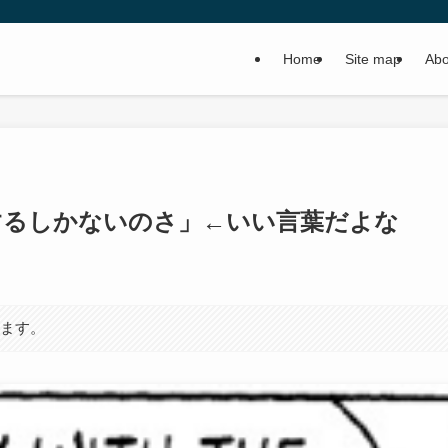
Home
Site map
Abo
するしかないのさ」←いい言葉だよな
います。