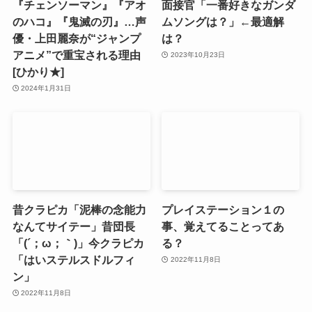
『チェンソーマン』『アオ
面接官「一番好きなガンダ
のハコ』『鬼滅の刃』…声
ムソングは？」←最適解
優・上田麗奈が“ジャンプ
は？
アニメ”で重宝される理由
2023年10月23日
[ひかり★]
2024年1月31日
昔クラピカ「泥棒の念能力
プレイステーション１の
なんてサイテー」昔団長
事、覚えてることってあ
「(´；ω；｀)」今クラピカ
る？
「はいステルスドルフィ
2022年11月8日
ン」
2022年11月8日