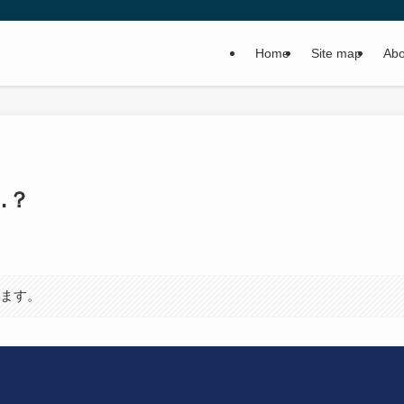
Home
Site map
Abo
…？
います。