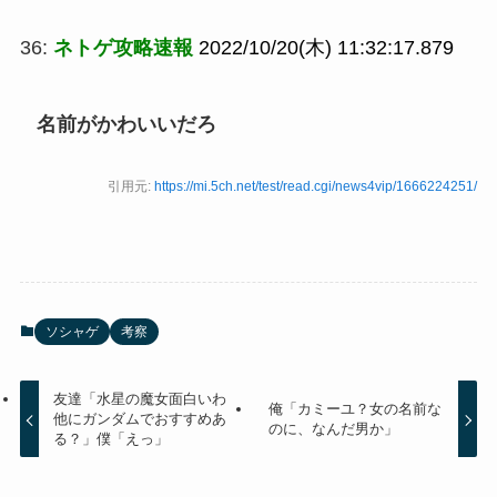
36:
ネトゲ攻略速報
2022/10/20(木) 11:32:17.879
名前がかわいいだろ
引用元:
https://mi.5ch.net/test/read.cgi/news4vip/1666224251/
ソシャゲ
考察
友達「水星の魔女面白いわ
俺「カミーユ？女の名前な
他にガンダムでおすすめあ
のに、なんだ男か」
る？」僕「えっ」