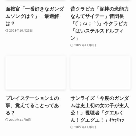
面接官「一番好きなガンダ
昔クラピカ「泥棒の念能力
ムソングは？」←最適解
なんてサイテー」昔団長
は？
「(´；ω；｀)」今クラピカ
「はいステルスドルフィ
2023年10月23日
ン」
2022年11月8日
プレイステーション１の
サンライズ「今度のガンダ
事、覚えてることってあ
ムは史上初の女の子が主人
る？
公！」視聴者「グエルく
ん！グエグエ！」ｷｬｯｷｬｯ
2022年11月8日
2022年11月8日