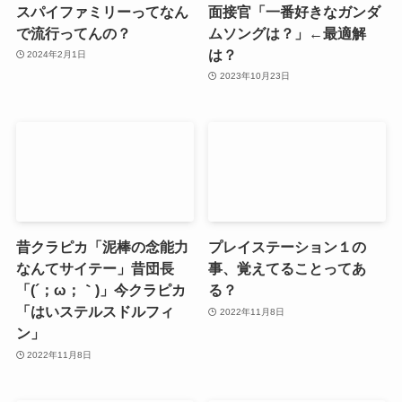
スパイファミリーってなん
面接官「一番好きなガンダ
で流行ってんの？
ムソングは？」←最適解
は？
2024年2月1日
2023年10月23日
昔クラピカ「泥棒の念能力
プレイステーション１の
なんてサイテー」昔団長
事、覚えてることってあ
「(´；ω；｀)」今クラピカ
る？
「はいステルスドルフィ
2022年11月8日
ン」
2022年11月8日