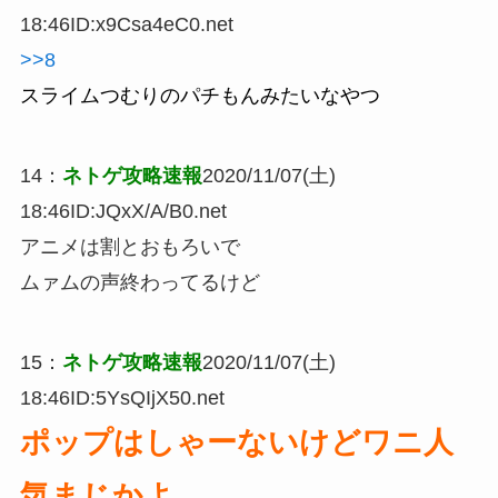
18:46
ID:x9Csa4eC0.net
>>8
スライムつむりのパチもんみたいなやつ
14
：
ネトゲ攻略速報
2020/11/07(土)
18:46
ID:JQxX/A/B0.net
アニメは割とおもろいで
ムァムの声終わってるけど
15
：
ネトゲ攻略速報
2020/11/07(土)
18:46
ID:5YsQIjX50.net
ポップはしゃーないけどワニ人
気まじかよ