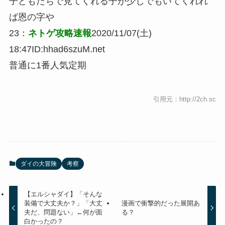
子どもたちで見てくれる子が少しでもいてくれれ
ば恩の字や
23：
ネトゲ攻略速報
2020/11/07(土)
18:47
ID:hhad6szuM.net
普通に1番人気定期
引用元：http://2ch.sc
ダイの大冒険
考察
【エルシャダイ】「そんな
装備で大丈夫か？」「大丈
漫画で衝撃的だった展開あ
夫だ、問題ない」←何が面
る？
白かったの？