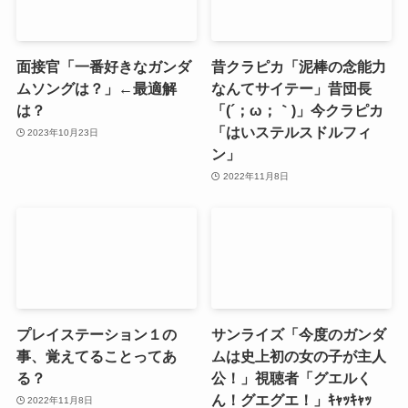
面接官「一番好きなガンダ
昔クラピカ「泥棒の念能力
ムソングは？」←最適解
なんてサイテー」昔団長
は？
「(´；ω；｀)」今クラピカ
「はいステルスドルフィ
2023年10月23日
ン」
2022年11月8日
プレイステーション１の
サンライズ「今度のガンダ
事、覚えてることってあ
ムは史上初の女の子が主人
る？
公！」視聴者「グエルく
ん！グエグエ！」ｷｬｯｷｬｯ
2022年11月8日