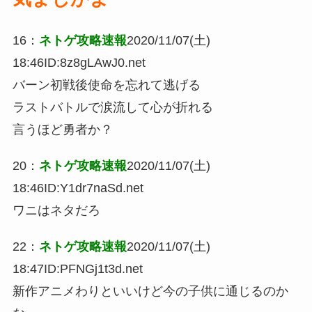
16
：
ネトゲ攻略速報
2020/11/07(土)
18:46
ID:8z8gLAwJ0.net
バーン初戦後使命を忘れて逃げる
ラストバトルで涙流して心が折れる
言うほど勇者か？
20
：
ネトゲ攻略速報
2020/11/07(土)
18:46
ID:Y1dr7naSd.net
ワニはネタだろ
22
：
ネトゲ攻略速報
2020/11/07(土)
18:47
ID:PFNGj1t3d.net
新作アニメわりといいけど今の子供に通じるのか