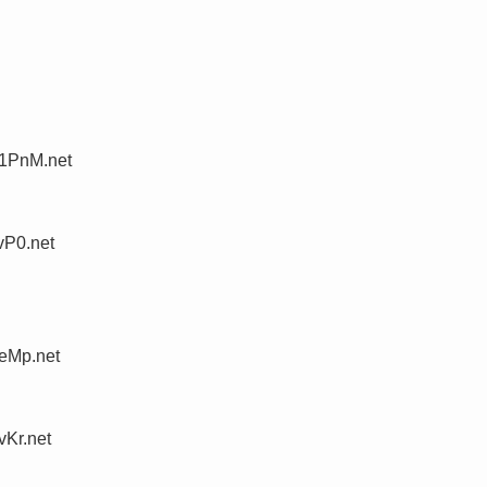
1PnM.net
vP0.net
eMp.net
vKr.net