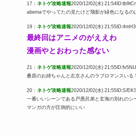
17
：
ネトゲ攻略速報
2020/12/02(水) 21:54
ID:tb9tC
abemaでやってたの見たけど飛影が緑色になる
19
：
ネトゲ攻略速報
2020/12/02(水) 21:55
ID:4mH3
最終回はアニメのがええわ
漫画やとおわった感ない
21
：
ネトゲ攻略速報
2020/12/02(水) 21:55
ID:fv5NU
桑原のお姉ちゃんと左京さんのラブロマンスいる
20
：
ネトゲ攻略速報
2020/12/02(水) 21:55
ID:S/EK
一番いいシーンである戸愚呂弟と玄海の別れのシ
マンガの方が圧倒的にいい