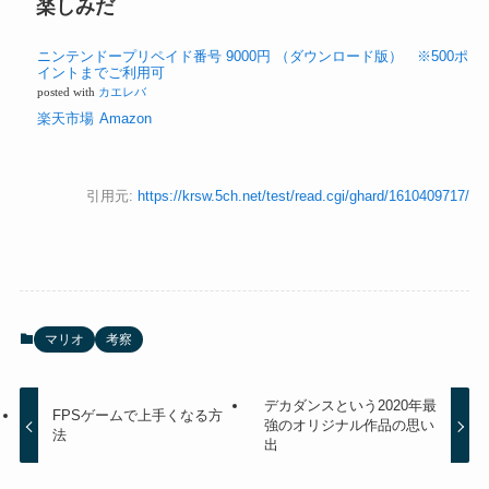
楽しみだ
ニンテンドープリペイド番号 9000円 （ダウンロード版） ※500ポ
イントまでご利用可
posted with
カエレバ
楽天市場
Amazon
引用元:
https://krsw.5ch.net/test/read.cgi/ghard/1610409717/
マリオ
考察
デカダンスという2020年最
FPSゲームで上手くなる方
強のオリジナル作品の思い
法
出