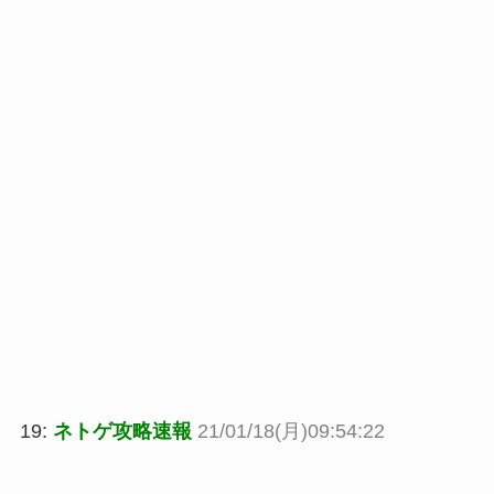
19:
ネトゲ攻略速報
21/01/18(月)09:54:22