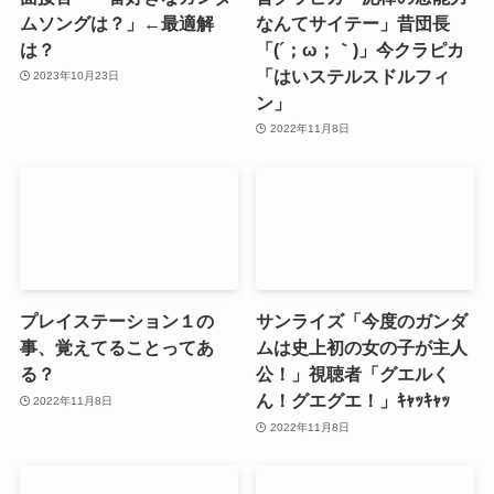
ムソングは？」←最適解
なんてサイテー」昔団長
は？
「(´；ω；｀)」今クラピカ
「はいステルスドルフィ
2023年10月23日
ン」
2022年11月8日
プレイステーション１の
サンライズ「今度のガンダ
事、覚えてることってあ
ムは史上初の女の子が主人
る？
公！」視聴者「グエルく
ん！グエグエ！」ｷｬｯｷｬｯ
2022年11月8日
2022年11月8日