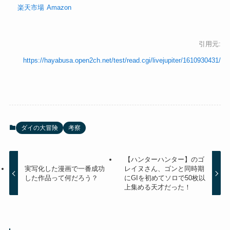
楽天市場
Amazon
引用元:
https://hayabusa.open2ch.net/test/read.cgi/livejupiter/1610930431/
ダイの大冒険
考察
【ハンターハンター】のゴ
実写化した漫画で一番成功
レイヌさん、ゴンと同時期
した作品って何だろう？
にGIを初めてソロで50枚以
上集める天才だった！