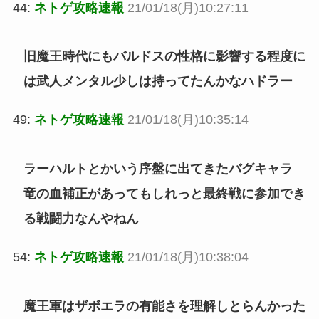
44:
ネトゲ攻略速報
21/01/18(月)10:27:11
旧魔王時代にもバルドスの性格に影響する程度に
は武人メンタル少しは持ってたんかなハドラー
49:
ネトゲ攻略速報
21/01/18(月)10:35:14
ラーハルトとかいう序盤に出てきたバグキャラ
竜の血補正があってもしれっと最終戦に参加でき
る戦闘力なんやねん
54:
ネトゲ攻略速報
21/01/18(月)10:38:04
魔王軍はザボエラの有能さを理解しとらんかった