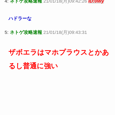
4:
ネトゲ攻略速報
21/01/18(月)09:42:26
ID:0Wy
ハドラーな
5:
ネトゲ攻略速報
21/01/18(月)09:43:31
ザボエラはマホプラウスとかあ
るし普通に強い