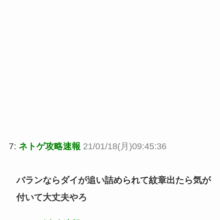
7:
ネトゲ攻略速報
21/01/18(月)09:45:36
バランならダイが追い詰められて紋章出たら気が
付いて大丈夫やろ