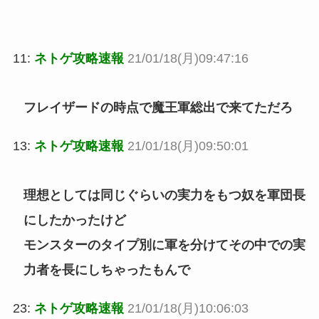
11:
ネトゲ攻略速報
21/01/18(月)09:47:16
フレイザードの時点で魔王軍総出で来てただろ
13:
ネトゲ攻略速報
21/01/18(月)09:50:01
理想としては同じぐらいの実力をもつ奴を軍団長
にしたかったけど
モンスターのタイプ別に軍を分けてその中での実
力者を長にしちゃったもんで
23:
ネトゲ攻略速報
21/01/18(月)10:06:03