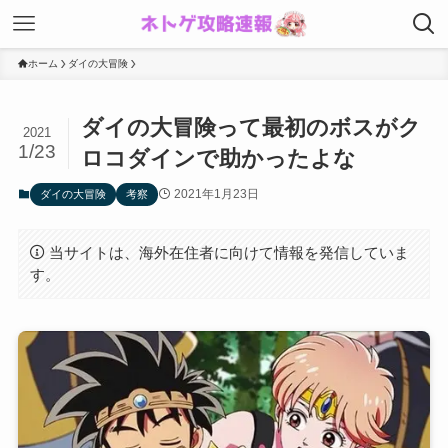
ホーム
ダイの大冒険
ダイの大冒険って最初のボスがク
2021
1/23
ロコダインで助かったよな
2021年1月23日
ダイの大冒険
考察
当サイトは、海外在住者に向けて情報を発信していま
す。