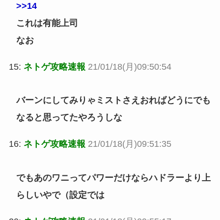
>>14
これは有能上司
なお
15:
ネトゲ攻略速報
21/01/18(月)09:50:54
バーンにしてみりゃミストさえおればどうにでも
なると思ってたやろうしな
16:
ネトゲ攻略速報
21/01/18(月)09:51:35
でもあのワニってパワーだけならハドラーより上
らしいやで（設定では