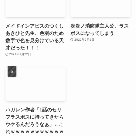
メイドインアビスのつくし
炎炎ノ消防隊主人公、ラス
あきひと先生、色弱のため
ボスになってしまう
数字で色を見分けている天
2022年2月5日
才だった！！！
2021年1月22日
ハガレン作者「1話のセリ
フラスボスに持ってきたら
ウケるんだろうなぁ」←こ
れｗｗｗｗｗｗｗｗｗｗｗ