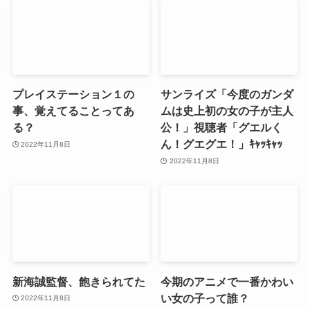
プレイステーション１の
サンライズ「今度のガンダ
事、覚えてることってあ
ムは史上初の女の子が主人
る？
公！」視聴者「グエルく
ん！グエグエ！」ｷｬｯｷｬｯ
2022年11月8日
2022年11月8日
新海誠監督、飽きられてた
今期のアニメで一番かわい
い女の子って誰？
2022年11月8日