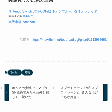
実際買うかは気分次第
Nintendo Switch JOY-CON(L) ネオンブルー/(R) ネオンレッド
posted with
カエレバ
楽天市場
Amazon
引用元:
https://krsw.5ch.net/test/read.cgi/ghard/1613986665/
Switch
考察
ホムヒカ参戦でスマブラ
スプラトゥーン1 VS スプ
SP始めてみたら意外と難
ラトゥーン2←みんなはど
しくて驚いた
っちが好き？