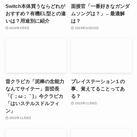
Switch本体買うならどれが
面接官「一番好きなガンダ
おすすめ？有機EL型との違
ムソングは？」←最適解
いは？用途別に紹介
は？
2024年3月5日
2023年10月23日
昔クラピカ「泥棒の念能力
プレイステーション１の
なんてサイテー」昔団長
事、覚えてることってあ
「(´；ω；｀)」今クラピカ
る？
「はいステルスドルフィ
2022年11月8日
ン」
2022年11月8日