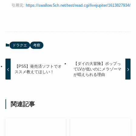
引用元:
https://swallow.5ch.net/test/read.cgi/livejupiter/1613827934/
ドラクエ
考察
【ダイの大冒険】ポップっ
【PS5】発売済ソフトでオ
てLVが低いのにメラゾーマ
ススメ教えてほしい！
が唱えられる理由
関連記事