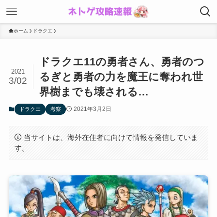
ホーム
ドラクエ
ドラクエ11の勇者さん、勇者のつ
2021
るぎと勇者の力を魔王に奪われ世
3/02
界樹までも壊される…
2021年3月2日
ドラクエ
考察
当サイトは、海外在住者に向けて情報を発信していま
す。