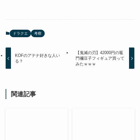
ドラクエ
考察
【鬼滅の刃】42000円の竈
KOFのアテナ好きな人い
門禰豆子フィギュア買って
る？
みたｗｗｗ
関連記事