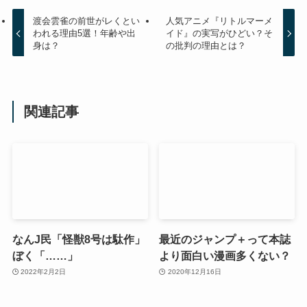
渡会雲雀の前世がレくとい
人気アニメ『リトルマーメ
われる理由5選！年齢や出
イド』の実写がひどい？そ
身は？
の批判の理由とは？
関連記事
なんJ民「怪獣8号は駄作」
最近のジャンプ＋って本誌
ぼく「……」
より面白い漫画多くない？
2022年2月2日
2020年12月16日