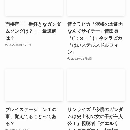
面接官「一番好きなガンダ
昔クラピカ「泥棒の念能力
ムソングは？」←最適解
なんてサイテー」昔団長
は？
「(´；ω；｀)」今クラピカ
「はいステルスドルフィ
2023年10月23日
ン」
2022年11月8日
プレイステーション１の
サンライズ「今度のガンダ
事、覚えてることってあ
ムは史上初の女の子が主人
る？
公！」視聴者「グエルく