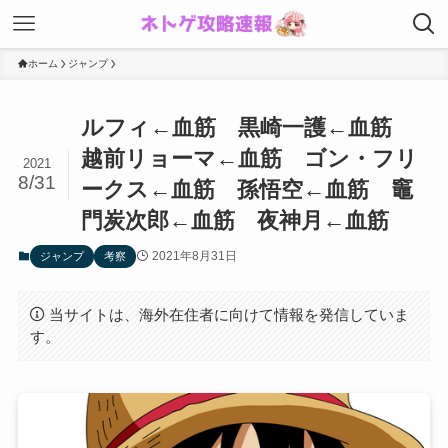
ホーム
ジャンプ
ルフィ←血筋 黒崎一護←血筋
越前リョーマ←血筋 ゴン・フリ
2021
8/31
ークス←血筋 孫悟空←血筋 竈
門炭次郎←血筋 夜神月←血筋
2021年8月31日
ジャンプ
考察
当サイトは、海外在住者に向けて情報を発信していま
す。