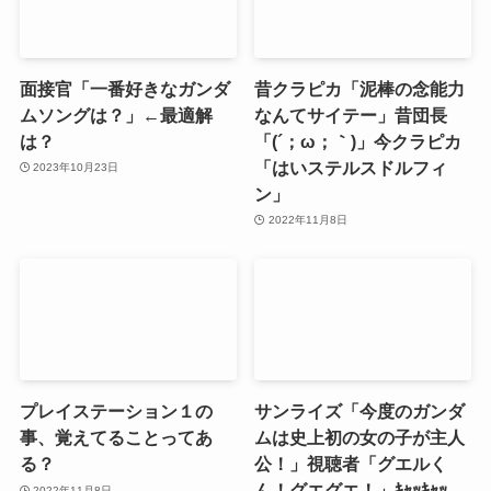
面接官「一番好きなガンダ
昔クラピカ「泥棒の念能力
ムソングは？」←最適解
なんてサイテー」昔団長
は？
「(´；ω；｀)」今クラピカ
「はいステルスドルフィ
2023年10月23日
ン」
2022年11月8日
プレイステーション１の
サンライズ「今度のガンダ
事、覚えてることってあ
ムは史上初の女の子が主人
る？
公！」視聴者「グエルく
ん！グエグエ！」ｷｬｯｷｬｯ
2022年11月8日