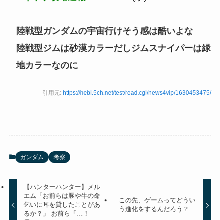
陸戦型ガンダムの宇宙行けそう感は酷いよな
陸戦型ジムは砂漠カラーだしジムスナイパーは緑
地カラーなのに
引用元:
https://hebi.5ch.net/test/read.cgi/news4vip/1630453475/
ガンダム
考察
【ハンターハンター】メル
エム「お前らは豚や牛の命
この先、ゲームってどうい
乞いに耳を貸したことがあ
う進化をするんだろう？
るか？」 お前ら「…！