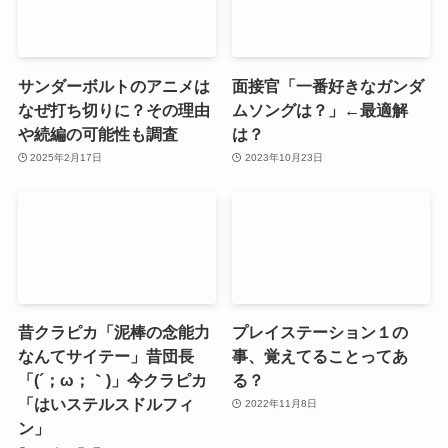
サンダーボルトのアニメは
面接官「一番好きなガンダ
なぜ打ち切りに？その理由
ムソングは？」←最適解
や続編の可能性も調査
は？
2025年2月17日
2023年10月23日
昔クラピカ「泥棒の念能力
プレイステーション１の
なんてサイテー」昔団長
事、覚えてることってあ
「(´；ω；｀)」今クラピカ
る？
「はいステルスドルフィ
2022年11月8日
ン」