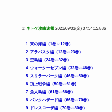
1:
ネトゲ攻略速報
2021/09/03(金) 07:54:15.886
1. 東の海編（1巻～12巻）
2. アラバスタ編（12巻～23巻）
3. 空島編（24巻～32巻）
4. ウォーターセブン編（32巻～46巻）
5. スリラーバーク編（46巻～50巻）
6. 頂上戦争編（50巻～61巻)
7. 魚人島編（61巻～66巻）
8. パンクハザード編（66巻～70巻）
9. ドレスローザ編（70巻～80巻）