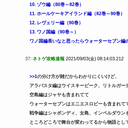
10. ゾウ編（80巻～82巻）
11. ホールケーキアイランド編（82巻～90巻）
12. レヴェリー編（90巻）
13. ワノ国編（90巻～）
ワノ国編長いなと思ったらウォーターセブン編
37:
ネトゲ攻略速報
2021/09/03(金) 08:14:03.212
>>1
の分け方が雑だからわかりにくいけど、
アラバスタ編はウイスキーピーク、リトルガー
空島編はジャヤも含まれてて
ウォーターセブンはエニエスロビーも含まれて
戦争編はシャボンディ、女島、インペルダウン
ところどころで舞台が変わってるから物語とし