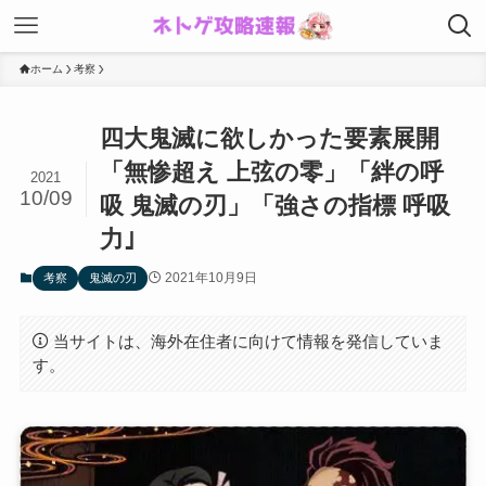
ホーム
考察
四大鬼滅に欲しかった要素展開
「無惨超え 上弦の零」「絆の呼
2021
10/09
吸 鬼滅の刃」「強さの指標 呼吸
力｣
2021年10月9日
考察
鬼滅の刃
当サイトは、海外在住者に向けて情報を発信していま
す。