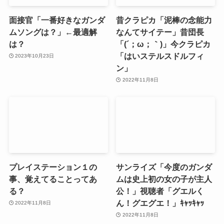
面接官「一番好きなガンダ
昔クラピカ「泥棒の念能力
ムソングは？」←最適解
なんてサイテー」昔団長
は？
「(´；ω；｀)」今クラピカ
「はいステルスドルフィ
2023年10月23日
ン」
2022年11月8日
プレイステーション１の
サンライズ「今度のガンダ
事、覚えてることってあ
ムは史上初の女の子が主人
る？
公！」視聴者「グエルく
ん！グエグエ！」ｷｬｯｷｬｯ
2022年11月8日
2022年11月8日