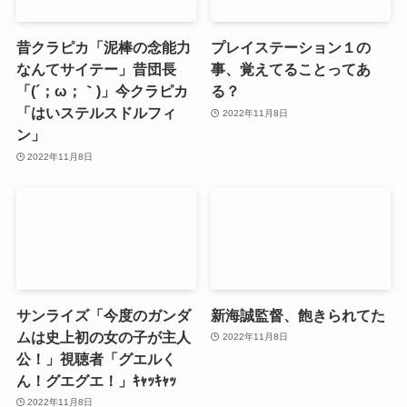
昔クラピカ「泥棒の念能力
プレイステーション１の
なんてサイテー」昔団長
事、覚えてることってあ
「(´；ω；｀)」今クラピカ
る？
「はいステルスドルフィ
2022年11月8日
ン」
2022年11月8日
サンライズ「今度のガンダ
新海誠監督、飽きられてた
ムは史上初の女の子が主人
2022年11月8日
公！」視聴者「グエルく
ん！グエグエ！」ｷｬｯｷｬｯ
2022年11月8日