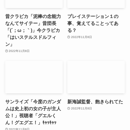
昔クラピカ「泥棒の念能力
プレイステーション１の
なんてサイテー」昔団長
事、覚えてることってあ
「(´；ω；｀)」今クラピカ
る？
「はいステルスドルフィ
2022年11月8日
ン」
2022年11月8日
サンライズ「今度のガンダ
新海誠監督、飽きられてた
ムは史上初の女の子が主人
2022年11月8日
公！」視聴者「グエルく
ん！グエグエ！」ｷｬｯｷｬｯ
2022年11月8日