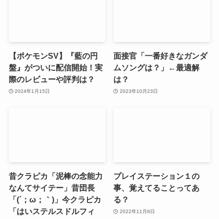
【ポケモンSV】『藍の円
面接官「一番好きなガンダ
盤』がついに配信開始！実
ムソングは？」←最適解
際のレビューや評判は？
は？
2024年1月15日
2023年10月23日
昔クラピカ「泥棒の念能力
プレイステーション１の
なんてサイテー」昔団長
事、覚えてることってあ
「(´；ω；｀)」今クラピカ
る？
「はいステルスドルフィ
2022年11月8日