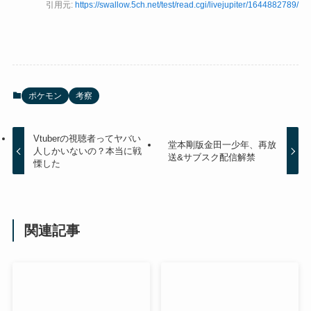
引用元:
https://swallow.5ch.net/test/read.cgi/livejupiter/1644882789/
ポケモン
考察
Vtuberの視聴者ってヤバい
堂本剛版金田一少年、再放
人しかいないの？本当に戦
送&サブスク配信解禁
慄した
関連記事